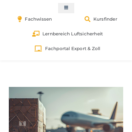
Skip
to
Toggle
Navigation
content
Fachwissen
Kursfinder
Start
Lernbereich Luftsicherheit
Kontakt
Fachportal Export & Zoll
Luftsicherheit
Gefahrgut
Zoll & Außenwirtschaft
Exportkontrolle
Buchungen | Shop