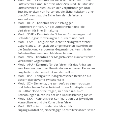
Modul REC1 – Kenntnis der Rechtsvorschriften für die
Luftsicherheit und Kenntnis über Ziele und Struktur der
Luftsicherheit einschließlich der Verpflichtungen und
Zuständigkeiten von Personen, die Sicherheitskontrollen
durchführen bzw. die Sicherheit der Lieferkette
kontrollieren
Modul REC2 – Kenntnis der einschlägigen
Rechtsvorschriften, für die Luftsicherheit und die
Verfahren für ihre Einhaltung
Modul SBFP – Kenntnis der Schutzanforderungen und
Beförderungsanforderungen für Fracht und Post
Modul GSM – Fähigkeit zur Identifizierung verbotener
Gegenstände, Fähigkeit zur angemessenen Reaktion auf
die Entdeckung verbotener Gegenstände, Kenntnis der
Sofortmaßnahmen und Meldeverfahren
Modul VVG – Kenntnis der Möglichkeiten zum Verstecken
verbotener Gegenstände
Modul APU – Kenntnis für Verfahren für das Anhalten
von Personen und der Umstände, unter denen Personen
angehalten oder gemeldet werden sollten
Modul RSZ – Fähigkeit zur angemessenen Reaktion auf
sicherheitsrelevante Zwischenfälle
Modul SC – Elemente, die zum Aufbau einer robusten
und belastbaren Sicherheitskultur am Arbeitsplatz und
im Luftfahrtsektor beitragen, zu denen u.a. auch
Bedrohungen durch Insider und Radikalisierung zählen
Modul KKK – Kenntnis der Konfiguration der jeweiligen
Kontrollstelle und die Kontrollverfahren
Modul KZA – Kenntnis der Verfahren für
Zugangskontrollen, einschlägige Kontrollverfahren sowie