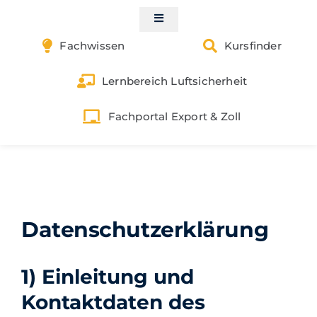
Skip
to
Toggle
Navigation
content
Fachwissen
Kursfinder
Start
Lernbereich Luftsicherheit
Kontakt
Fachportal Export & Zoll
Luftsicherheit
Gefahrgut
Zoll & Außenwirtschaft
Datenschutzerklärung
Exportkontrolle
1) Einleitung und
Buchungen | Shop
Kontaktdaten des