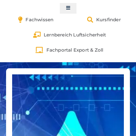
Skip
to
Toggle
Navigation
content
Fachwissen
Kursfinder
Start
Lernbereich Luftsicherheit
Kontakt
Fachportal Export & Zoll
Luftsicherheit
Gefahrgut
Zoll & Außenwirtschaft
Exportkontrolle
Buchungen | Shop