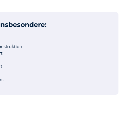
insbesondere:
nstruktion
rt
t
nt