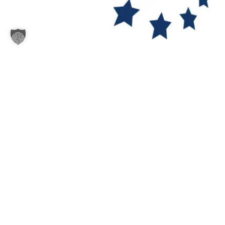
EUWISA
– Europäische Wirtschafts-
und
Sicherheitsakademie GmbH
Impressum
Kooperation | Partner
Datenschutz
Allgemeine Geschäftsbedingungen
AGBs Schulungen
AGBs Beratung
Widerruf
Barrierefreiheit
Bildquellen
Widerrufsformular