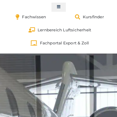
Skip
to
Toggle
Navigation
content
Fachwissen
Kursfinder
Start
Lernbereich Luftsicherheit
Kontakt
Fachportal Export & Zoll
Luftsicherheit
Gefahrgut
Zoll & Außenwirtschaft
Exportkontrolle
Schulungen buchen