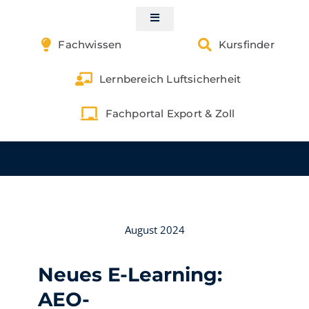
Skip
to
Toggle
Navigation
content
Fachwissen
Kursfinder
Start
Lernbereich Luftsicherheit
Kontakt
Fachportal Export & Zoll
Luftsicherheit
Gefahrgut
Zoll & Außenwirtschaft
August 2024
Exportkontrolle
Neues E-Learning:
Buchungen | Shop
AEO-