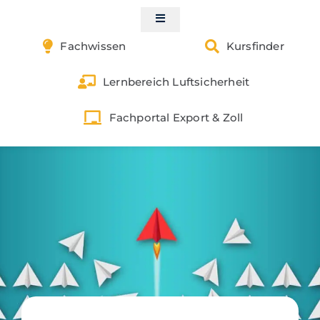
Skip
to
Toggle
Navigation
content
Fachwissen
Kursfinder
Start
Lernbereich Luftsicherheit
Kontakt
Fachportal Export & Zoll
Luftsicherheit
Gefahrgut
Zoll & Außenwirtschaft
Exportkontrolle
Buchungen | Shop