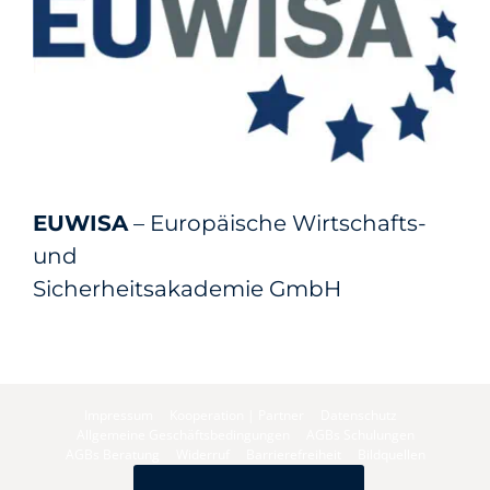
EUWISA
– Europäische Wirtschafts-
und
Sicherheitsakademie GmbH
Impressum
Kooperation | Partner
Datenschutz
Allgemeine Geschäftsbedingungen
AGBs Schulungen
AGBs Beratung
Widerruf
Barrierefreiheit
Bildquellen